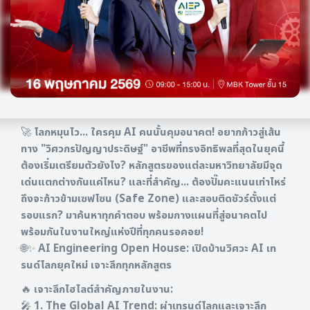
🚀 โลกหมุนไว... ใครคุม AI คนนั้นคุมอนาคต! อยากก้าวสู่เส้น
ทาง "วิศวกรปัญญาประดิษฐ์" อาชีพที่ทรงอิทธิพลที่สุดในยุคนี้
ต้องเริ่มเตรียมตัวยังไง? หลักสูตรของแต่ละมหาวิทยาลัยมีจุด
เด่นแตกต่างกันแค่ไหน? และที่สำคัญ... ต้องปั๊มคะแนนเท่าไหร่
ถึงจะก้าวข้ามเซฟโซน (Safe Zone) และสอบติดชัวร์ตั้งแต่
รอบแรก? มาค้นหาทุกคำตอบ พร้อมกางแผนที่สู่อนาคตไป
พร้อมกันในงานใหญ่แห่งปีที่ทุกคนรอคอย!
🌐✨ AI Engineering Open House: เปิดบ้านวิศวะ AI เท
รนด์โลกยุคใหม่ เจาะลึกทุกหลักสูตร
🔥 เจาะลึกไฮไลต์สำคัญภายในงาน:
🎤 1. The Global AI Trend: ผ่าเทรนด์โลกและเจาะลึก