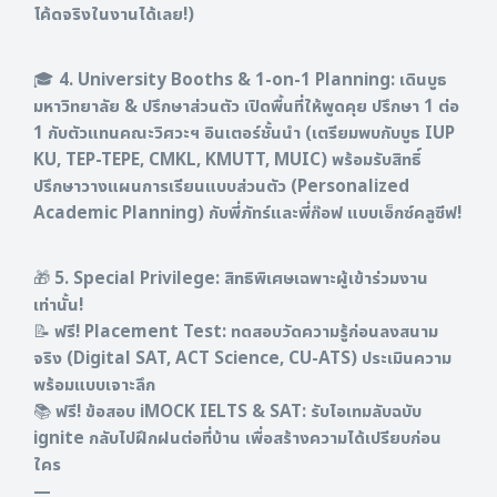
โค้ดจริงในงานได้เลย!)
🎓 4. University Booths & 1-on-1 Planning: เดินบูธ
มหาวิทยาลัย & ปรึกษาส่วนตัว เปิดพื้นที่ให้พูดคุย ปรึกษา 1 ต่อ
1 กับตัวแทนคณะวิศวะฯ อินเตอร์ชั้นนำ (เตรียมพบกับบูธ IUP
KU, TEP-TEPE, CMKL, KMUTT, MUIC) พร้อมรับสิทธิ์
ปรึกษาวางแผนการเรียนแบบส่วนตัว (Personalized
Academic Planning) กับพี่ภัทร์และพี่ก๊อฟ แบบเอ็กซ์คลูซีฟ!
🎁 5. Special Privilege: สิทธิพิเศษเฉพาะผู้เข้าร่วมงาน
เท่านั้น!
📝 ฟรี! Placement Test: ทดสอบวัดความรู้ก่อนลงสนาม
จริง (Digital SAT, ACT Science, CU-ATS) ประเมินความ
พร้อมแบบเจาะลึก
📚 ฟรี! ข้อสอบ iMOCK IELTS & SAT: รับไอเทมลับฉบับ
ignite กลับไปฝึกฝนต่อที่บ้าน เพื่อสร้างความได้เปรียบก่อน
ใคร
—