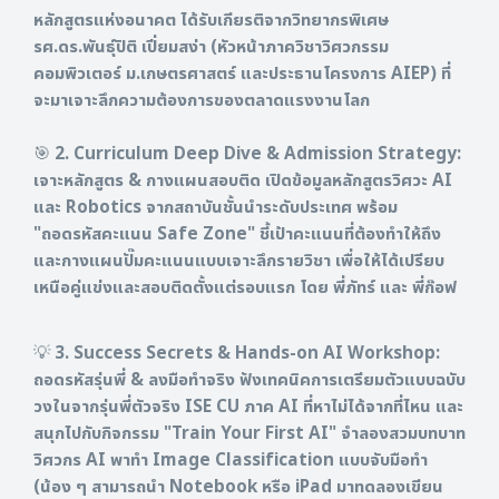
หลักสูตรแห่งอนาคต ได้รับเกียรติจากวิทยากรพิเศษ
รศ.ดร.พันธุ์ปิติ เปี่ยมสง่า (หัวหน้าภาควิชาวิศวกรรม
คอมพิวเตอร์ ม.เกษตรศาสตร์ และประธานโครงการ AIEP) ที่
จะมาเจาะลึกความต้องการของตลาดแรงงานโลก
🎯 2. Curriculum Deep Dive & Admission Strategy:
เจาะหลักสูตร & กางแผนสอบติด เปิดข้อมูลหลักสูตรวิศวะ AI
และ Robotics จากสถาบันชั้นนำระดับประเทศ พร้อม
"ถอดรหัสคะแนน Safe Zone" ชี้เป้าคะแนนที่ต้องทำให้ถึง
และกางแผนปั๊มคะแนนแบบเจาะลึกรายวิชา เพื่อให้ได้เปรียบ
เหนือคู่แข่งและสอบติดตั้งแต่รอบแรก โดย พี่ภัทร์ และ พี่ก๊อฟ
💡 3. Success Secrets & Hands-on AI Workshop:
ถอดรหัสรุ่นพี่ & ลงมือทำจริง ฟังเทคนิคการเตรียมตัวแบบฉบับ
วงในจากรุ่นพี่ตัวจริง ISE CU ภาค AI ที่หาไม่ได้จากที่ไหน และ
สนุกไปกับกิจกรรม "Train Your First AI" จำลองสวมบทบาท
วิศวกร AI พาทำ Image Classification แบบจับมือทำ
(น้อง ๆ สามารถนำ Notebook หรือ iPad มาทดลองเขียน