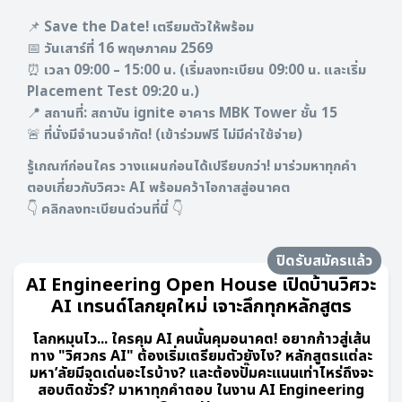
📌 Save the Date! เตรียมตัวให้พร้อม
📅 วันเสาร์ที่ 16 พฤษภาคม 2569
⏰ เวลา 09:00 – 15:00 น. (เริ่มลงทะเบียน 09:00 น. และเริ่ม
Placement Test 09:20 น.)
📍 สถานที่: สถาบัน ignite อาคาร MBK Tower ชั้น 15
🚨 ที่นั่งมีจำนวนจำกัด! (เข้าร่วมฟรี ไม่มีค่าใช้จ่าย)
รู้เกณฑ์ก่อนใคร วางแผนก่อนได้เปรียบกว่า! มาร่วมหาทุกคำ
ตอบเกี่ยวกับวิศวะ AI พร้อมคว้าโอกาสสู่อนาคต
👇 คลิกลงทะเบียนด่วนที่นี่ 👇
ปิดรับสมัครแล้ว
AI Engineering Open House เปิดบ้านวิศวะ
AI เทรนด์โลกยุคใหม่ เจาะลึกทุกหลักสูตร
โลกหมุนไว... ใครคุม AI คนนั้นคุมอนาคต! อยากก้าวสู่เส้น
ทาง "วิศวกร AI" ต้องเริ่มเตรียมตัวยังไง? หลักสูตรแต่ละ
มหา’ลัยมีจุดเด่นอะไรบ้าง? และต้องปั๊มคะแนนเท่าไหร่ถึงจะ
สอบติดชัวร์? มาหาทุกคำตอบ ในงาน AI Engineering